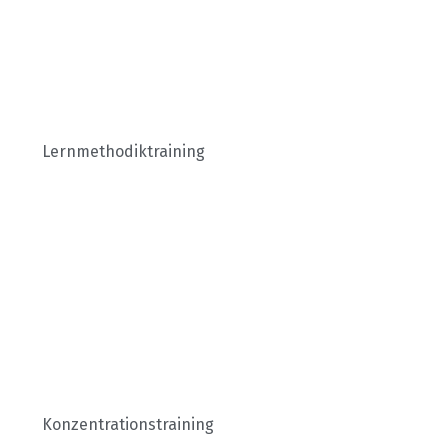
Lern­methodik­training
Konzentrationstraining